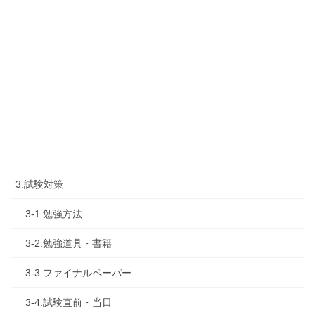
1-2.タキプロセミナー
1-3.タキプロ勉強会
1-4.活動内容
2.診断士試験を知る
2-1.合格体験記
2-2.試験制度
3.試験対策
3-1.勉強方法
3-2.勉強道具・書籍
3-3.ファイナルペーパー
3-4.試験直前・当日