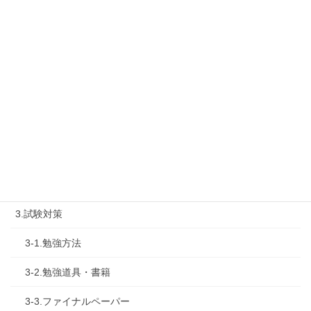
1-1.Web勉強会
1-2.タキプロセミナー
1-3.タキプロ勉強会
1-4.活動内容
2.診断士試験を知る
2-1.合格体験記
2-2.試験制度
3.試験対策
3-1.勉強方法
3-2.勉強道具・書籍
3-3.ファイナルペーパー