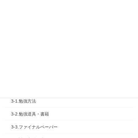
1-2.タキプロセミナー
1-3.タキプロ勉強会
1-4.活動内容
2.診断士試験を知る
2-1.合格体験記
2-2.試験制度
3.試験対策
3-1.勉強方法
3-2.勉強道具・書籍
3-3.ファイナルペーパー