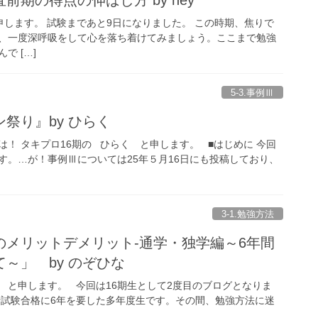
と申します。 試験まであと9日になりました。 この時期、焦りで
、一度深呼吸をして心を落ち着けてみましょう。ここまで勉強
で […]
5-3.事例Ⅲ
祭り』by ひらく
！ タキプロ16期の ひらく と申します。 ■はじめに 今回
す。…が！事例Ⅲについては25年５月16日にも投稿しており、
3-1.勉強方法
のメリットデメリット-通学・独学編～6年間
～」 by のぞひな
な と申します。 今回は16期生として2度目のブログとなりま
士試験合格に6年を要した多年度生です。その間、勉強方法に迷