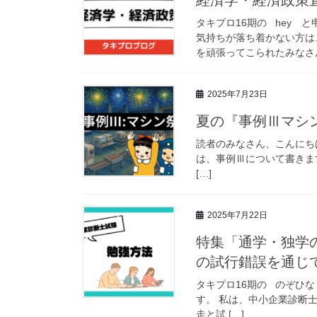
タキプロ16期の hey 
気持ちが落ち着かない方は
を頑張ってこられたみなさん
2025年7月23日
夏の『事例Ⅲマシン
読者のみなさん、こんにちは
は、事例Ⅲについて書きま
[…]
2025年7月22日
特集「通学・独学
の試行錯誤を通じて
タキプロ16期の のぞひ
す。 私は、中小企業診断
走と試 […]