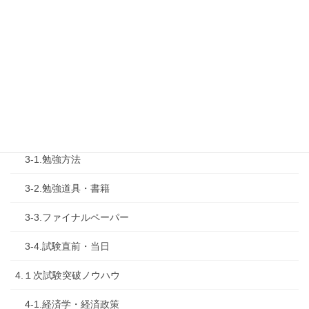
1-4.活動内容
2.診断士試験を知る
2-1.合格体験記
2-2.試験制度
3.試験対策
3-1.勉強方法
3-2.勉強道具・書籍
3-3.ファイナルペーパー
3-4.試験直前・当日
4.１次試験突破ノウハウ
4-1.経済学・経済政策