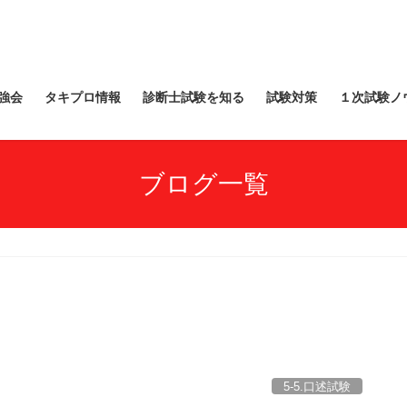
強会
タキプロ情報
診断士試験を知る
試験対策
１次試験ノ
ブログ一覧
5-5.口述試験