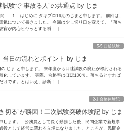
試験で“事故る人”の共通点 by じま
間 ― １．はじめに タキプロ16期のじまと申します。 前回は、
囲気について書きました。 今回は少し切り口を変えて、「落ち
官が内心ヒヤッとする瞬 […]
5-5.口述試験
当日の流れとポイント by じま
期の じま と申します。 来年度から口述試験の廃止が検討される
骸化しています。 実際、合格率はほぼ100％。落ちるとすれば
けです。とはいえ、診断 […]
2-1.合格体験記
き切る”が勝因！二次試験突破体験記 by じま
と申します。 公務員として長く勤務した後、民間企業で新規事
締役として経営に関わる立場になりました。ところが、民間企