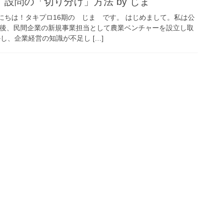
設問の「切り分け」方法 by じま
にちは！タキプロ16期の じま です。 はじめまして。私は公
た後、民間企業の新規事業担当として農業ベンチャーを設立し取
し、企業経営の知識が不足し […]