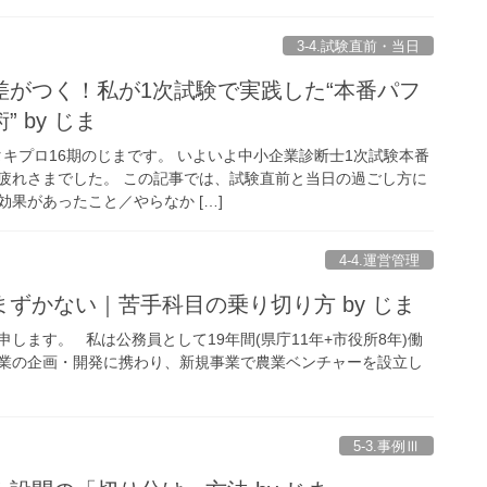
3-4.試験直前・当日
差がつく！私が1次試験で実践した“本番パフ
 by じま
タキプロ16期のじまです。 いよいよ中小企業診断士1次試験本番
疲れさまでした。 この記事では、試験直前と当日の過ごし方に
果があったこと／やらなか […]
4-4.運営管理
ずかない｜苦手科目の乗り切り方 by じま
申します。 私は公務員として19年間(県庁11年+市役所8年)働
業の企画・開発に携わり、新規事業で農業ベンチャーを設立し
5-3.事例Ⅲ