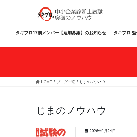
コ
ナ
ン
ビ
テ
ゲ
ン
ー
ツ
シ
タキプロ17期メンバー【追加募集】のお知らせ
タキプロ 勉
へ
ョ
ス
ン
キ
に
ッ
移
プ
動
HOME
ブログ一覧
じまのノウハウ
じまのノウハウ
2026年1月24日