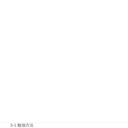
1.タキプロ情報
最新勉強会
1-1.Web勉強会
1-2.タキプロセミナー
1-3.タキプロ勉強会
1-4.活動内容
2.診断士試験を知る
2-1.合格体験記
2-2.試験制度
3.試験対策
3-1.勉強方法