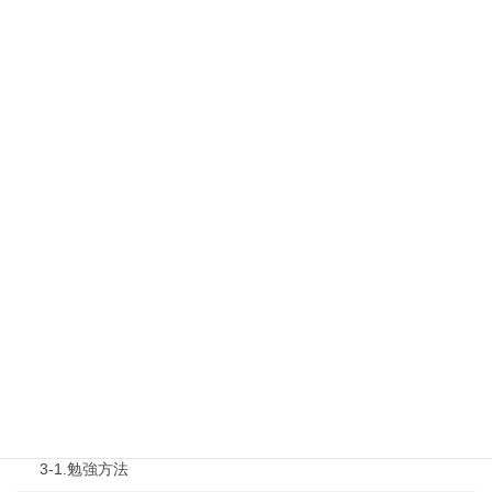
1.タキプロ情報
最新勉強会
1-1.Web勉強会
1-2.タキプロセミナー
1-3.タキプロ勉強会
1-4.活動内容
2.診断士試験を知る
2-1.合格体験記
2-2.試験制度
3.試験対策
3-1.勉強方法