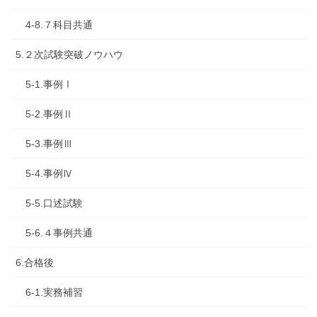
4-8.７科目共通
5.２次試験突破ノウハウ
5-1.事例Ⅰ
5-2.事例Ⅱ
5-3.事例Ⅲ
5-4.事例Ⅳ
5-5.口述試験
5-6.４事例共通
6.合格後
6-1.実務補習