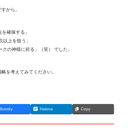
ですから。
点を確保する」
点以上を狙う」
クの神様に祈る」（笑） でした。
戦略を考えてみてください。
Bluesky
Hatena
Copy