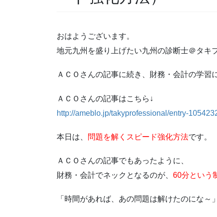
おはようございます。
地元九州を盛り上げたい九州の診断士＠タキ
ＡＣＯさんの記事に続き、財務・会計の学習
ＡＣＯさんの記事はこちら↓
http://ameblo.jp/takyprofessional/entry-10542
本日は、
問題を解くスピード強化方法
です。
ＡＣＯさんの記事でもあったように、
財務・会計でネックとなるのが、
60分という
「時間があれば、あの問題は解けたのにな～