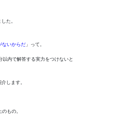
ました。
がないからだ
」って。
0分以内で解答する実力をつけないと
紹介します。
上のもの。