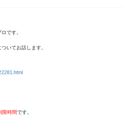
プロです。
についてお話します。
322281.html
制限時間
です。
」