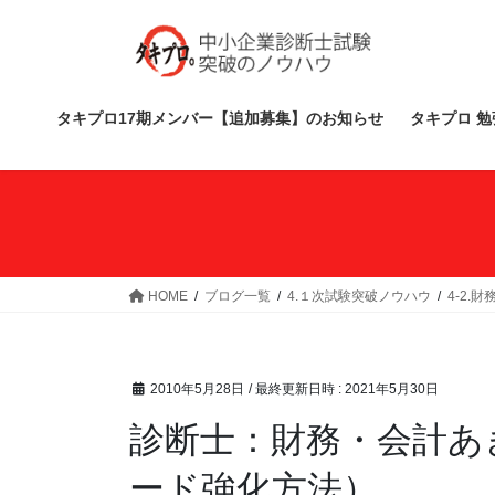
コ
ナ
ン
ビ
テ
ゲ
ン
ー
ツ
シ
タキプロ17期メンバー【追加募集】のお知らせ
タキプロ 勉
へ
ョ
ス
ン
キ
に
ッ
移
プ
動
HOME
ブログ一覧
4.１次試験突破ノウハウ
4-2.
2010年5月28日
/ 最終更新日時 :
2021年5月30日
診断士：財務・会計あ
ード強化方法）