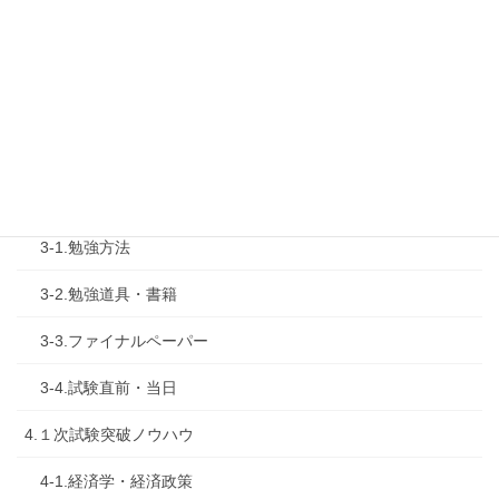
1-4.活動内容
2.診断士試験を知る
2-1.合格体験記
2-2.試験制度
3.試験対策
3-1.勉強方法
3-2.勉強道具・書籍
3-3.ファイナルペーパー
3-4.試験直前・当日
4.１次試験突破ノウハウ
4-1.経済学・経済政策