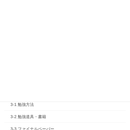
1-1.Web勉強会
1-2.タキプロセミナー
1-3.タキプロ勉強会
1-4.活動内容
2.診断士試験を知る
2-1.合格体験記
2-2.試験制度
3.試験対策
3-1.勉強方法
3-2.勉強道具・書籍
3-3.ファイナルペーパー