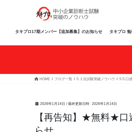
コ
ナ
ン
ビ
テ
ゲ
ン
ー
ツ
シ
タキプロ17期メンバー【追加募集】のお知らせ
タキプロ 勉
へ
ョ
ス
ン
キ
に
ッ
移
プ
動
HOME
ブログ一覧
5.２次試験突破ノウハウ
5-5.
2026年1月14日
/ 最終更新日時 :
2026年1月14日
【再告知】★無料★口
らせ