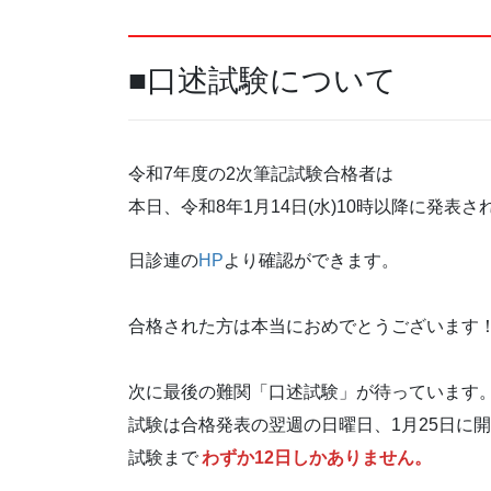
■口述試験について
令和7年度の2次筆記試験合格者は
本日、令和8年1月14日(水)10時以降に発表さ
日診連の
HP
より確認ができます。
合格された方は本当におめでとうございます
次に最後の難関「口述試験」が待っています
試験は合格発表の翌週の日曜日、1月25日に
試験まで
わずか12日しかありません。