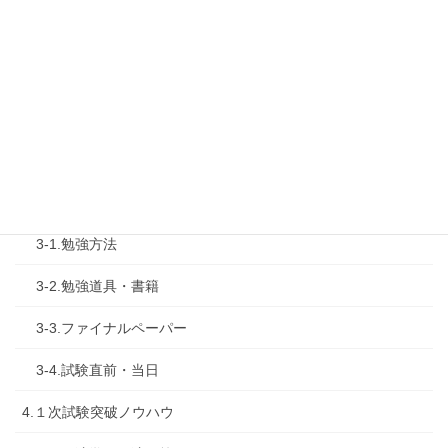
1-4.活動内容
2.診断士試験を知る
2-1.合格体験記
2-2.試験制度
3.試験対策
3-1.勉強方法
3-2.勉強道具・書籍
3-3.ファイナルペーパー
3-4.試験直前・当日
4.１次試験突破ノウハウ