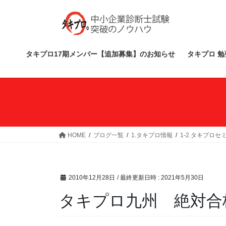
コ
ナ
ン
ビ
テ
ゲ
ン
ー
ツ
シ
タキプロ17期メンバー【追加募集】のお知らせ
タキプロ 勉
へ
ョ
ス
ン
キ
に
ッ
移
プ
動
HOME
ブログ一覧
1.タキプロ情報
1-2.タキプロセ
2010年12月28日
/ 最終更新日時 :
2021年5月30日
タキプロ九州 絶対合