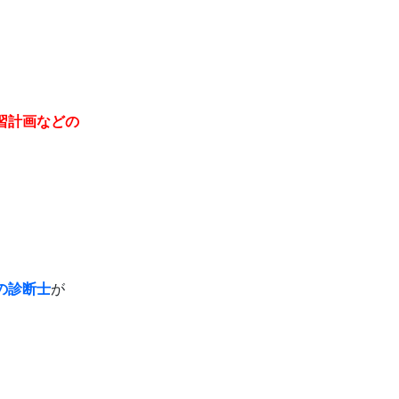
習計画などの
の診断士
が