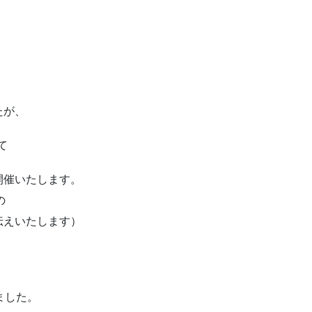
たが、
て
開催いたします。
の
伝えいたします）
ました。