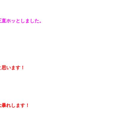
正直ホッとしました。
と思います！
大暴れします！
！