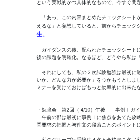
という実戦的かつ具体的なもので、今すぐ問
「あっ、この内容まとめたチェックシートが
えるな」と妄想していると、前からチェック
生。
ガイダンスの後、配られたチェックシートに
後の課題を明確化。なるほど、どうやら私は
それにしても、私の２次試験勉強は最初に過
いか、どんな力が必要か」をつかもうとしま
ミナーを受けておけばもっと効率的に出来た
・勉強会 第2回（ 4/10）午後 事例Ⅰガ
午前の部は最初に事例Ⅰに焦点をあてた攻略
問要求の把握と与件文の段落ごとのポイント
私のグループは受験生４名と合格者２名（私