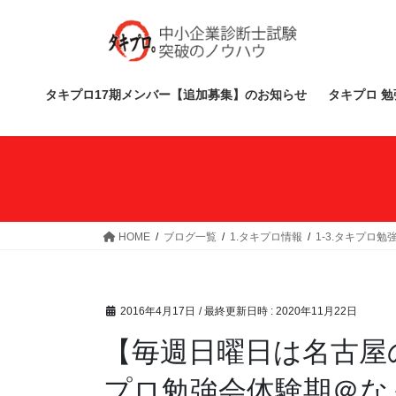
コ
ナ
ン
ビ
テ
ゲ
ン
ー
ツ
シ
タキプロ17期メンバー【追加募集】のお知らせ
タキプロ 勉
へ
ョ
ス
ン
キ
に
ッ
移
プ
動
HOME
ブログ一覧
1.タキプロ情報
1-3.タキプロ勉
2016年4月17日
/ 最終更新日時 :
2020年11月22日
【毎週日曜日は名古屋
プロ勉強会体験期＠な