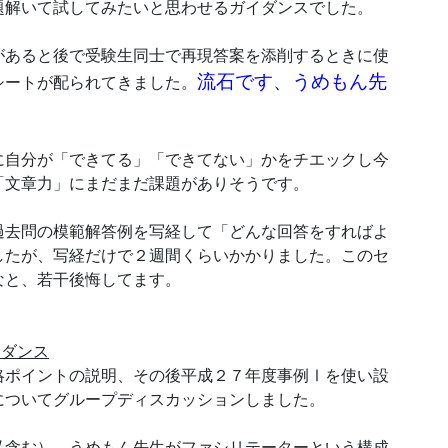
題解いて試してみたいと思わせるガイダンスでした。
あると後で受験生同士で再現答案を添削するときに使
流石です、うめもん先
シートが配られてきました。
自分が「できてる」「できてない」かをチエックし今
「文章力」にまだまだ課題がありそうです。
去問の模範解答例を写経して「どんな回答をすればよ
したが、写経だけで２週間くらいかかりました。このセ
なと、若干後悔してます。
イダンス
ポイントの説明、その後平成２７年度事例Ⅰを使い設
についてグループディスカッションしました。
含む）、うめもん先生がファシリテーターという構成