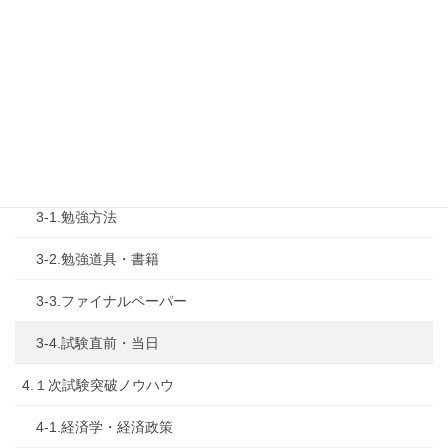
1-4.活動内容
2.診断士試験を知る
2-1.合格体験記
2-2.試験制度
3.試験対策
3-1.勉強方法
3-2.勉強道具・書籍
3-3.ファイナルペーパー
3-4.試験直前・当日
4.１次試験突破ノウハウ
4-1.経済学・経済政策