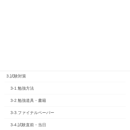
1-2.タキプロセミナー
1-3.タキプロ勉強会
1-4.活動内容
2.診断士試験を知る
2-1.合格体験記
2-2.試験制度
3.試験対策
3-1.勉強方法
3-2.勉強道具・書籍
3-3.ファイナルペーパー
3-4.試験直前・当日