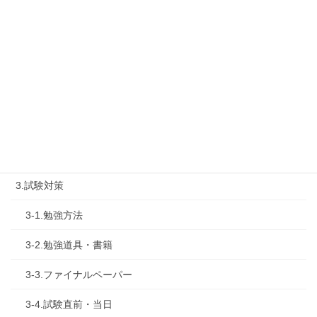
1-2.タキプロセミナー
1-3.タキプロ勉強会
1-4.活動内容
2.診断士試験を知る
2-1.合格体験記
2-2.試験制度
3.試験対策
3-1.勉強方法
3-2.勉強道具・書籍
3-3.ファイナルペーパー
3-4.試験直前・当日