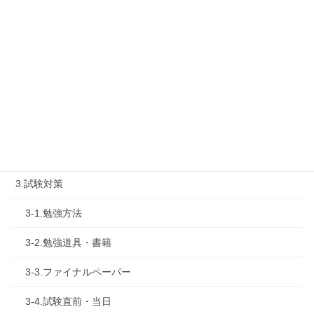
1-2.タキプロセミナー
1-3.タキプロ勉強会
1-4.活動内容
2.診断士試験を知る
2-1.合格体験記
2-2.試験制度
3.試験対策
3-1.勉強方法
3-2.勉強道具・書籍
3-3.ファイナルペーパー
3-4.試験直前・当日