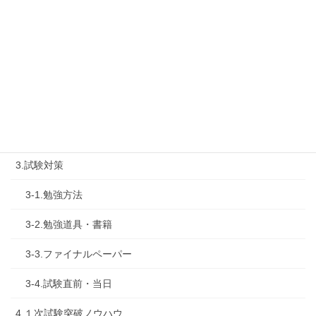
1-3.タキプロ勉強会
1-4.活動内容
2.診断士試験を知る
2-1.合格体験記
2-2.試験制度
3.試験対策
3-1.勉強方法
3-2.勉強道具・書籍
3-3.ファイナルペーパー
3-4.試験直前・当日
4.１次試験突破ノウハウ