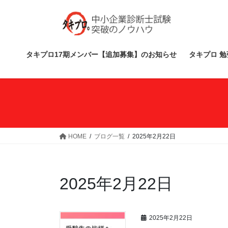
コ
ナ
ン
ビ
テ
ゲ
ン
ー
ツ
シ
タキプロ17期メンバー【追加募集】のお知らせ
タキプロ 勉
へ
ョ
ス
ン
キ
に
ッ
移
プ
動
HOME
ブログ一覧
2025年2月22日
2025年2月22日
2025年2月22日