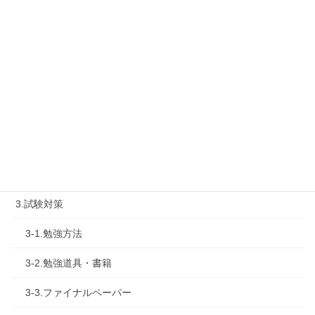
1-2.タキプロセミナー
1-3.タキプロ勉強会
1-4.活動内容
2.診断士試験を知る
2-1.合格体験記
2-2.試験制度
3.試験対策
3-1.勉強方法
3-2.勉強道具・書籍
3-3.ファイナルペーパー