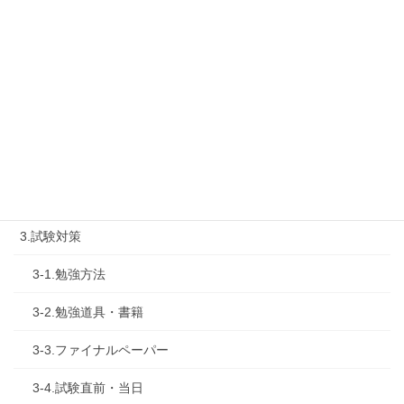
1-2.タキプロセミナー
1-3.タキプロ勉強会
1-4.活動内容
2.診断士試験を知る
2-1.合格体験記
2-2.試験制度
3.試験対策
3-1.勉強方法
3-2.勉強道具・書籍
3-3.ファイナルペーパー
3-4.試験直前・当日