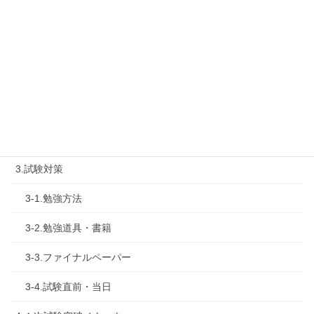
1-3.タキプロ勉強会
1-4.活動内容
2.診断士試験を知る
2-1.合格体験記
2-2.試験制度
3.試験対策
3-1.勉強方法
3-2.勉強道具・書籍
3-3.ファイナルペーパー
3-4.試験直前・当日