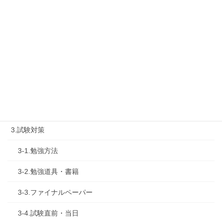
1-2.タキプロセミナー
1-3.タキプロ勉強会
1-4.活動内容
2.診断士試験を知る
2-1.合格体験記
2-2.試験制度
3.試験対策
3-1.勉強方法
3-2.勉強道具・書籍
3-3.ファイナルペーパー
3-4.試験直前・当日