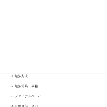
1-2.タキプロセミナー
1-3.タキプロ勉強会
1-4.活動内容
2.診断士試験を知る
2-1.合格体験記
2-2.試験制度
3.試験対策
3-1.勉強方法
3-2.勉強道具・書籍
3-3.ファイナルペーパー
3-4.試験直前・当日