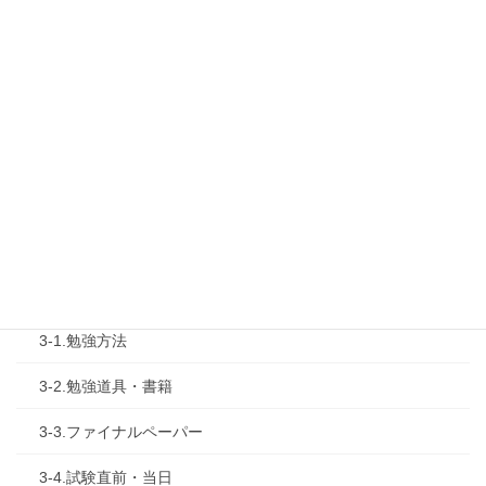
1-2.タキプロセミナー
1-3.タキプロ勉強会
1-4.活動内容
2.診断士試験を知る
2-1.合格体験記
2-2.試験制度
3.試験対策
3-1.勉強方法
3-2.勉強道具・書籍
3-3.ファイナルペーパー
3-4.試験直前・当日