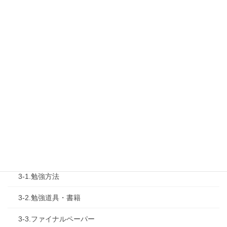
1-1.Web勉強会
1-2.タキプロセミナー
1-3.タキプロ勉強会
1-4.活動内容
2.診断士試験を知る
2-1.合格体験記
2-2.試験制度
3.試験対策
3-1.勉強方法
3-2.勉強道具・書籍
3-3.ファイナルペーパー