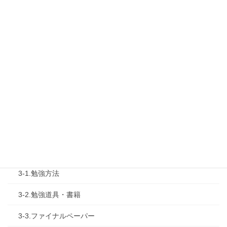
1-1.Web勉強会
1-2.タキプロセミナー
1-3.タキプロ勉強会
1-4.活動内容
2.診断士試験を知る
2-1.合格体験記
2-2.試験制度
3.試験対策
3-1.勉強方法
3-2.勉強道具・書籍
3-3.ファイナルペーパー