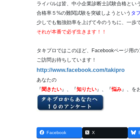
ライバルは皆、中小企業診断士試験合格とい
合格率５%の難関試験を突破しようという
タ
少しでも勉強効率を上げて今のうちに、一歩
それが本番で必ず生きます！！
タキプロではこのほど、Facebookページ
ご訪問お待ちしています！
http://www.facebook.com/takipro
あなたの
『
聞きたい
』、『
知りたい
』、『
悩み
』、を
Facebook
X