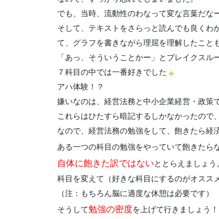
でも、当時、流動性のわなって変な言葉だな
そして、テキストをさらっと読んでも良くわ
て、グラフを書きながら理屈を理解したこと
「あっ、そういうことかー」とブレイクスル
７科目の中では一番好きでした
アハ体験！？
嫌いなのは、経営法務と中小企業経営・政策
これらはひたすら暗記するしかなかったので
なので、経営法務の勉強をして、飽きたら経
ある一つの科目の勉強をやっていて飽きたら
自体に飽きた訳ではない
ととらえましょう
科目を変えて（好きな科目にするのがオスス
（注：もちろん脳に適度な休憩は必要です）
勉強の密度
そうして
を上げて行きましょう！