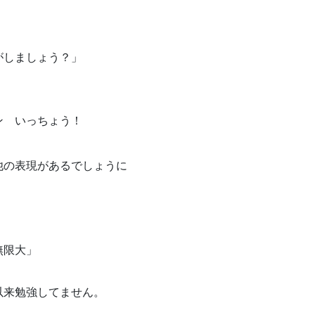
がしましょう？」
ン いっちょう！
他の表現があるでしょうに
無限大」
以来勉強してません。