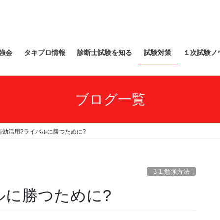
強会
タキプロ情報
診断士試験を知る
試験対策
１次試験ノ
ブログ一覧
有効活用?ライバルに勝つために?
3-1.勉強方法
ルに勝つために?