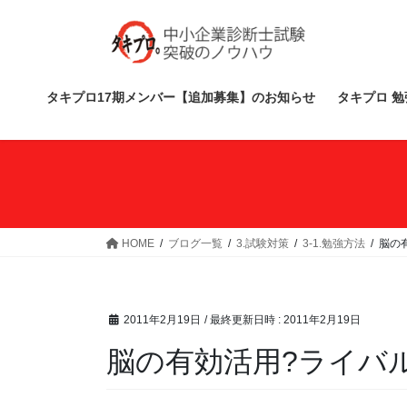
コ
ナ
ン
ビ
テ
ゲ
ン
ー
ツ
シ
タキプロ17期メンバー【追加募集】のお知らせ
タキプロ 勉
へ
ョ
ス
ン
キ
に
ッ
移
プ
動
HOME
ブログ一覧
3.試験対策
3-1.勉強方法
脳の
2011年2月19日
/ 最終更新日時 :
2011年2月19日
脳の有効活用?ライバ