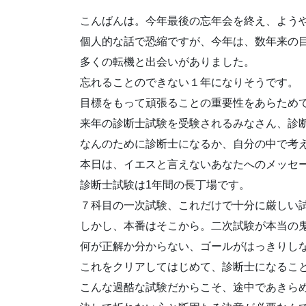
こんばんは。今年最後の忘年会を終え、よう
個人的な話で恐縮ですが、今年は、数年来の
多くの転機と出会いがありました。
忘れることのできない１年になりそうです。
目標をもって頑張ることの重要性をあらため
来年の診断士試験を受験されるみなさん、診
なんのために診断士になるか、自分の中で考
本日は、イエスと言えないあなたへのメッセ
診断士試験は1年間の長丁場です。
７科目の一次試験、これだけで十分に厳しい
しかし、本番はそこから。二次試験が本当の
何が正解か分からない、ゴールがはっきりし
これをクリアしてはじめて、診断士になるこ
こんな過酷な試験だからこそ、途中であきら