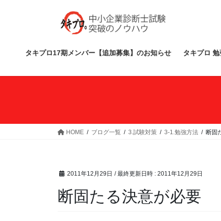
コ
ナ
ン
ビ
テ
ゲ
ン
ー
ツ
シ
タキプロ17期メンバー【追加募集】のお知らせ
タキプロ 勉
へ
ョ
ス
ン
キ
に
ッ
移
プ
動
HOME
ブログ一覧
3.試験対策
3-1.勉強方法
断固
2011年12月29日
/ 最終更新日時 :
2011年12月29日
断固たる決意が必要