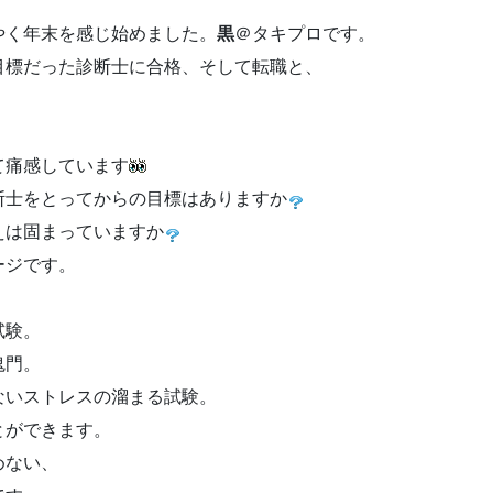
やく年末を感じ始めました。
黒
＠タキプロです。
目標だった診断士に合格、そして転職と、
て痛感しています
断士をとってからの目標はありますか
えは固まっていますか
ージです。
試験。
鬼門。
ないストレスの溜まる試験。
とができます。
めない、