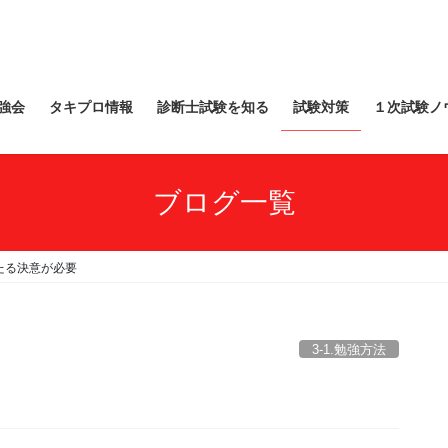
強会
タキプロ情報
診断士試験を知る
試験対策
１次試験ノ
ブログ一覧
たる決意が必要
3-1.勉強方法