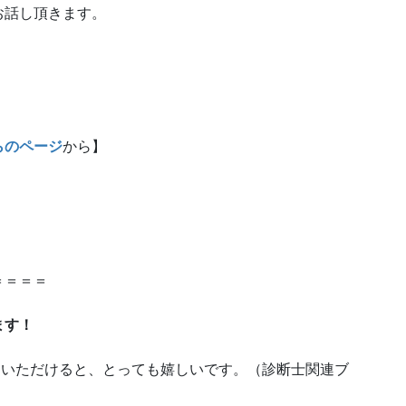
お話し頂きます。
らのページ
から】
】
＝＝＝＝
ます！
いただけると、とっても嬉しいです。（診断士関連ブ
）