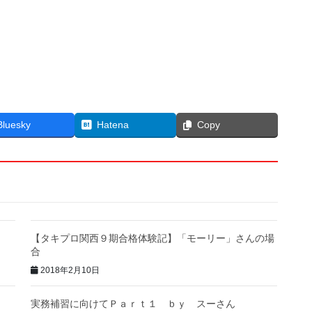
Bluesky
Hatena
Copy
【タキプロ関西９期合格体験記】「モーリー」さんの場
合
2018年2月10日
実務補習に向けてＰａｒｔ１ ｂｙ スーさん