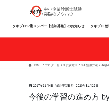
コ
ナ
ン
ビ
テ
ゲ
ン
ー
ツ
シ
タキプロ17期メンバー【追加募集】のお知らせ
タキプロ 勉
へ
ョ
ス
ン
キ
に
ッ
移
プ
動
HOME
ブログ一覧
3.試験対策
3-1.勉強方法
今後の
2017年11月4日
/ 最終更新日時 :
2020年11月22日
今後の学習の進め方 b