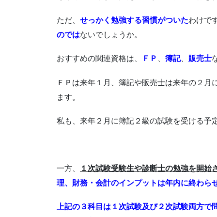
ただ、
せっかく勉強する習慣がついた
わけで
のでは
ないでしょうか。
おすすめの関連資格は、
ＦＰ
、
簿記
、
販売士
ＦＰは来年１月、簿記や販売士は来年の２月
ます。
私も、来年２月に簿記２級の試験を受ける予
一方、
１次試験受験生や診断士の勉強を開始
理、財務・会計のインプットは年内に終わら
上記の３科目は１次試験及び２次試験両方で