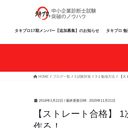
コ
ナ
ン
ビ
テ
ゲ
ン
ー
ツ
シ
タキプロ17期メンバー【追加募集】のお知らせ
タキプロ 勉
へ
ョ
ス
ン
キ
に
ッ
移
プ
動
HOME
ブログ一覧
3.試験対策
3-1.勉強方法
【ス
2018年1月22日
/ 最終更新日時 :
2020年11月21日
【ストレート合格】 1
作る！