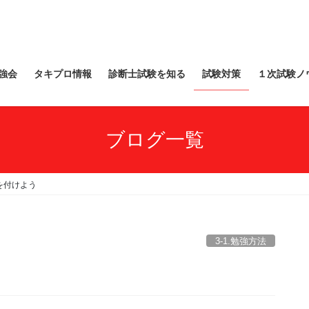
強会
タキプロ情報
診断士試験を知る
試験対策
１次試験ノ
ブログ一覧
を付けよう
3-1.勉強方法