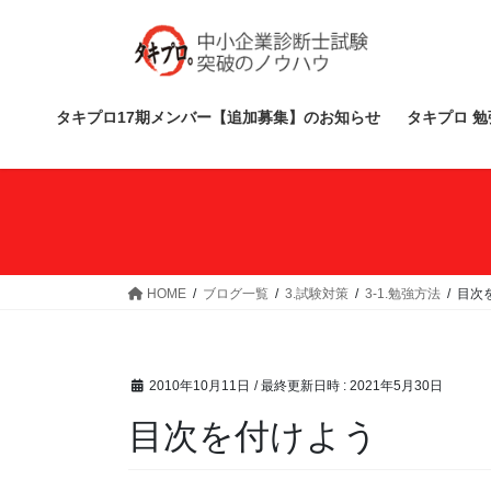
コ
ナ
ン
ビ
テ
ゲ
ン
ー
ツ
シ
タキプロ17期メンバー【追加募集】のお知らせ
タキプロ 勉
へ
ョ
ス
ン
キ
に
ッ
移
プ
動
HOME
ブログ一覧
3.試験対策
3-1.勉強方法
目次
2010年10月11日
/ 最終更新日時 :
2021年5月30日
目次を付けよう