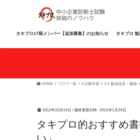
コ
ナ
ン
ビ
テ
ゲ
ン
ー
ツ
シ
タキプロ17期メンバー【追加募集】のお知らせ
タキプロ 勉
へ
ョ
ス
ン
キ
に
ッ
移
プ
動
HOME
ブログ一覧
3.試験対策
3-2.勉強道具・書籍
2012年10月14日
/ 最終更新日時 :
2021年1月24日
タキプロ的おすすめ書
い」