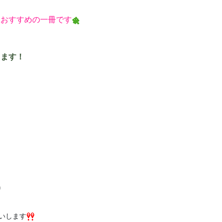
におすすめの一冊です
ります！
＝
いします