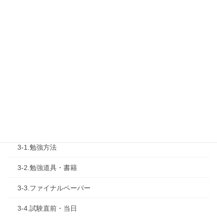
1-2.タキプロセミナー
1-3.タキプロ勉強会
1-4.活動内容
2.診断士試験を知る
2-1.合格体験記
2-2.試験制度
3.試験対策
3-1.勉強方法
3-2.勉強道具・書籍
3-3.ファイナルペーパー
3-4.試験直前・当日