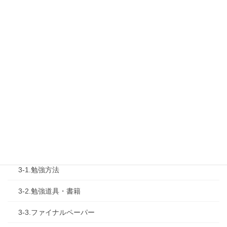
1-2.タキプロセミナー
1-3.タキプロ勉強会
1-4.活動内容
2.診断士試験を知る
2-1.合格体験記
2-2.試験制度
3.試験対策
3-1.勉強方法
3-2.勉強道具・書籍
3-3.ファイナルペーパー