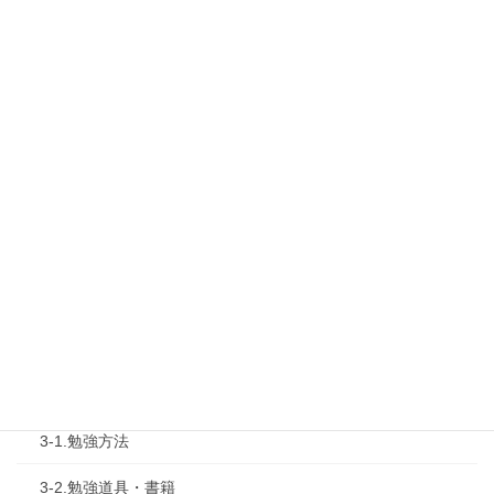
最新勉強会
1-1.Web勉強会
1-2.タキプロセミナー
1-3.タキプロ勉強会
1-4.活動内容
2.診断士試験を知る
2-1.合格体験記
2-2.試験制度
3.試験対策
3-1.勉強方法
3-2.勉強道具・書籍