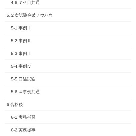
4-8.７科目共通
5.２次試験突破ノウハウ
5-1.事例Ⅰ
5-2.事例Ⅱ
5-3.事例Ⅲ
5-4.事例Ⅳ
5-5.口述試験
5-6.４事例共通
6.合格後
6-1.実務補習
6-2.実務従事