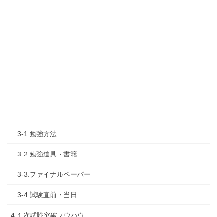
1-3.タキプロ勉強会
1-4.活動内容
2.診断士試験を知る
2-1.合格体験記
2-2.試験制度
3.試験対策
3-1.勉強方法
3-2.勉強道具・書籍
3-3.ファイナルペーパー
3-4.試験直前・当日
4.１次試験突破ノウハウ