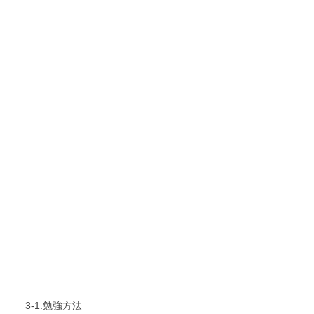
1.タキプロ情報
最新勉強会
1-1.Web勉強会
1-2.タキプロセミナー
1-3.タキプロ勉強会
1-4.活動内容
2.診断士試験を知る
2-1.合格体験記
2-2.試験制度
3.試験対策
3-1.勉強方法