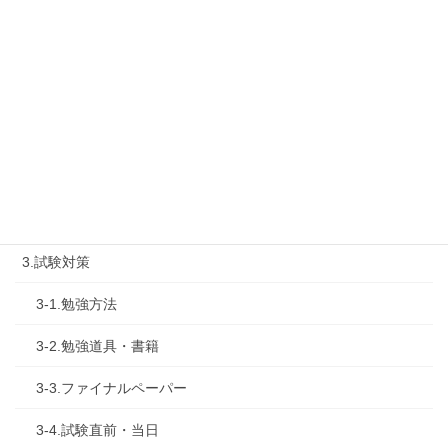
1-2.タキプロセミナー
1-3.タキプロ勉強会
1-4.活動内容
2.診断士試験を知る
2-1.合格体験記
2-2.試験制度
3.試験対策
3-1.勉強方法
3-2.勉強道具・書籍
3-3.ファイナルペーパー
3-4.試験直前・当日