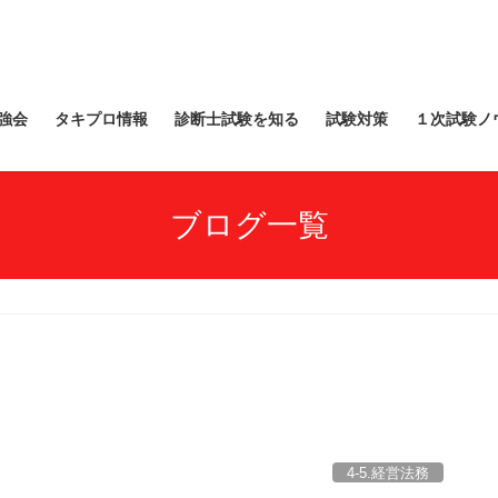
強会
タキプロ情報
診断士試験を知る
試験対策
１次試験ノ
ブログ一覧
4-5.経営法務