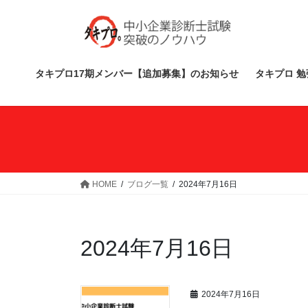
コ
ナ
ン
ビ
テ
ゲ
ン
ー
ツ
シ
タキプロ17期メンバー【追加募集】のお知らせ
タキプロ 勉
へ
ョ
ス
ン
キ
に
ッ
移
プ
動
HOME
ブログ一覧
2024年7月16日
2024年7月16日
2024年7月16日