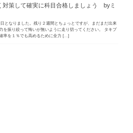
く対策して確実に科目合格しましょう byミ
19日となりました。残り２週間とちょっとですが、まだまだ出来
力を振り絞って悔いが無いように走り切ってください。 タキプ
率を１％でも高めるために全力 […]