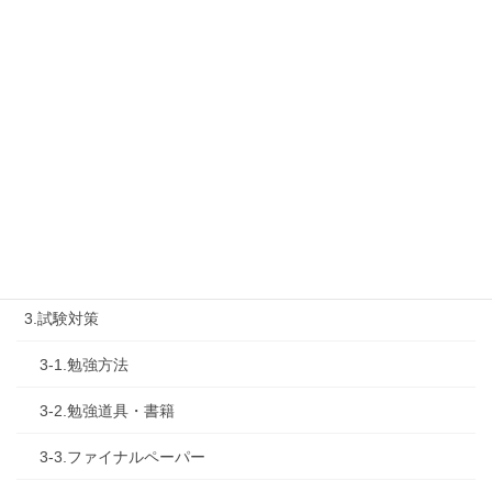
1-2.タキプロセミナー
1-3.タキプロ勉強会
1-4.活動内容
2.診断士試験を知る
2-1.合格体験記
2-2.試験制度
3.試験対策
3-1.勉強方法
3-2.勉強道具・書籍
3-3.ファイナルペーパー