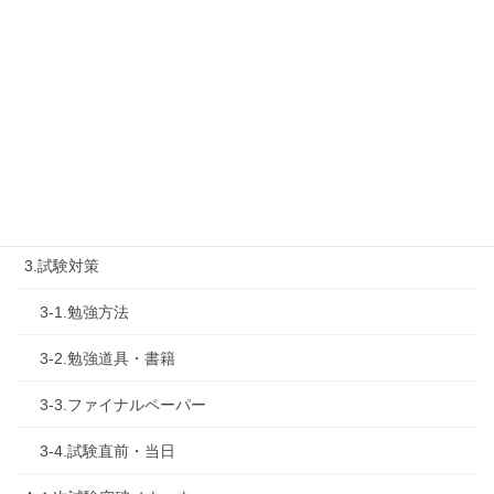
1-3.タキプロ勉強会
1-4.活動内容
2.診断士試験を知る
2-1.合格体験記
2-2.試験制度
3.試験対策
3-1.勉強方法
3-2.勉強道具・書籍
3-3.ファイナルペーパー
3-4.試験直前・当日