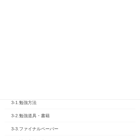
1-2.タキプロセミナー
1-3.タキプロ勉強会
1-4.活動内容
2.診断士試験を知る
2-1.合格体験記
2-2.試験制度
3.試験対策
3-1.勉強方法
3-2.勉強道具・書籍
3-3.ファイナルペーパー