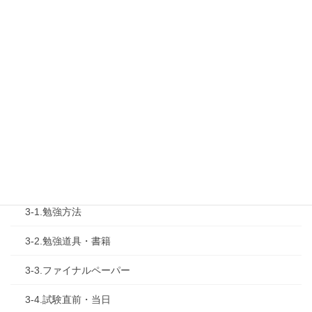
1-2.タキプロセミナー
1-3.タキプロ勉強会
1-4.活動内容
2.診断士試験を知る
2-1.合格体験記
2-2.試験制度
3.試験対策
3-1.勉強方法
3-2.勉強道具・書籍
3-3.ファイナルペーパー
3-4.試験直前・当日