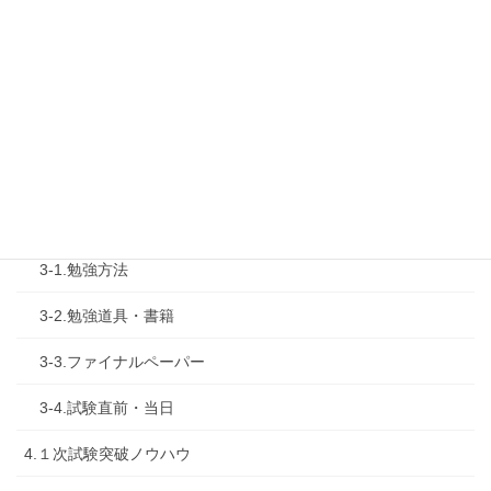
1-4.活動内容
2.診断士試験を知る
2-1.合格体験記
2-2.試験制度
3.試験対策
3-1.勉強方法
3-2.勉強道具・書籍
3-3.ファイナルペーパー
3-4.試験直前・当日
4.１次試験突破ノウハウ