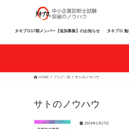
コ
ナ
ン
ビ
テ
ゲ
ン
ー
ツ
シ
タキプロ17期メンバー【追加募集】のお知らせ
タキプロ 勉
へ
ョ
ス
ン
キ
に
ッ
移
プ
動
HOME
ブログ一覧
サトのノウハウ
サトのノウハウ
2024年1月27日