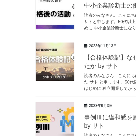
中小企業診断士の働
読者のみなさん、こんにち
サトと申します。50代以
めに 中小企業診断士になり、
2023年11月13日
【合格体験記】な
たか by サト
読者のみなさん、こんにち
た サト と申します。50
はじめに 独立開業してから
2023年9月3日
事例Ⅲに違和感を
by サト
読者のみなさん、こんにち