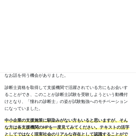
■勉強へのモチベーション維持
私は国家公務員なのですが、中小企業金融に関する業務を担当し
ていた際、商工会議所や商工会、日本政策金融公庫、中小企業再
生支援協議会といった中小企業支援機関の方々とお会いして様々
なお話を伺う機会がありました。
診断士資格を取得して支援機関で活躍されている方にもお会いす
ることができ、このことが診断士試験を受験しようという動機付
けとなり、「憧れの診断士」の姿が試験勉強へのモチベーション
になっていました。
中小企業の支援施策に馴染みがない方もいると思いますが、そん
な方は各支援機関のHPを一度見てみてください。テキストの活字
としてではなく現実社会のリアルな存在として認識することがで