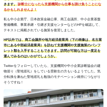
きます。
診断士になったら支援機関から仕事を請け負うことにな
るかもしれませんよ！
私も中小企業庁、日本政策金融公庫、商工会議所、中小企業基盤
整備機構、事業承継・引継ぎ支援センターなどのHPを確認して、
テキストに掲載されている施策を復習しました。
HP以外では、商工会議所や地方経済産業局（下の画像は、名古屋
市にある中部経済産業局）を訪ねて支援機関や支援施策のパンフ
レット類を入手することもできます。訪問が可能な方は一度足を
運んでみるのはいかがでしょうか。
Twitterをフォローしていたら、支援機関や中小企業診断協会の建
物巡り（聖地巡礼）をしている受験生の方もいるようでした。気
分転換を兼ねた聖地巡礼も勉強のモチベーション維持につながり
そうですね！