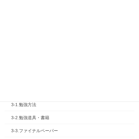
1-1.Web勉強会
1-2.タキプロセミナー
1-3.タキプロ勉強会
1-4.活動内容
2.診断士試験を知る
2-1.合格体験記
2-2.試験制度
3.試験対策
3-1.勉強方法
3-2.勉強道具・書籍
3-3.ファイナルペーパー